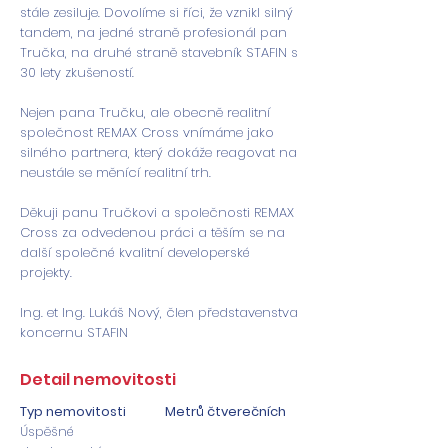
stále zesiluje. Dovolíme si říci, že vznikl silný
tandem, na jedné straně profesionál pan
Tručka, na druhé straně stavebník STAFIN s
30 lety zkušeností.
Nejen pana Tručku, ale obecně realitní
společnost REMAX Cross vnímáme jako
silného partnera, který dokáže reagovat na
neustále se měnící realitní trh.
Děkuji panu Tručkovi a společnosti REMAX
Cross za odvedenou práci a těším se na
další společné kvalitní developerské
projekty.
Ing. et Ing. Lukáš Nový, člen představenstva
koncernu STAFIN
Detail nemovitosti
Typ nemovitosti
Metrů čtverečních
Úspěšné