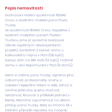
Popis nemovitosti
Hodnocení realitní společnosti REMAX
Cross a realitního makléře pana Pavla
Tručky
Se společností REMAX Cross, respektive s
realitním makléřem panem Pavlem
Tručkou jsme již společně realizovali
několik úspěšných developerských
projektů, konkrétně 3 bytové domy u
Kalikovského mlýna v Plzni (138 bytů),
bytový dům na Bílé Hoře (13 bytů), rodinné
domy v ulici Nepomucká v Plzni (8 domů).
Velmi si vážíme pana Tručky, zejména jeho
odbornosti, profesionality, snahy o
nalezení nejlepšího řešení a dále, čehož si
ceníme ještě více, je jeho slušnost,
serióznost, férovost a přátelské jednání s
klienty. Nesmíme zapomenout na aktivní
přístup pana Tručky, který za mnoho let v
žádném případě nepolevil, ba naopak,