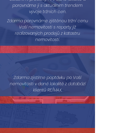
porovnáme ji s aktuálním trendem
vývoje tržních cen.
Zdarma porovnáme zjištěnou tržní cenu
Vaší nemovitosti s reporty již
realizovaných prodejů z katastru
nemovitostí.
Zdarma zjistíme poptávku po Vaší
nemovitosti v dané lokalitě z databází
klientů RE/MAX.