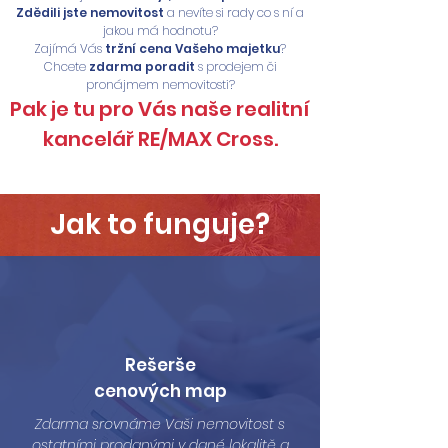
Zdědili jste nemovitost
a nevíte si rady co s ní a
jakou má hodnotu?
Zajímá Vás
tržní cena Vašeho majetku
?
Chcete
zdarma poradit
s prodejem či
pronájmem nemovitosti?
Pak je tu pro Vás naše realitní
kancelář RE/MAX Cross.
Jak to funguje?
Rešerše
cenových map
Zdarma srovnáme Vaši nemovitost s
ostatními prodanými v dané lokalitě a