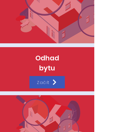
Odhad
bytu
Začít