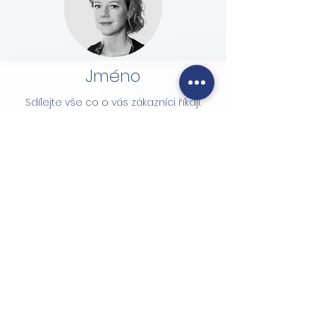
Jméno
Sdílejte vše co o vás zákazníci říkají.
Dvakrát klikněte nebo klikněte na
Upravit text a přizpůsobte si jej.