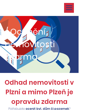
/ Ocenění
nemovitosti
zdarma
Odhad nemovitosti v
Plzni a mimo Plzeň je
opravdu zdarma
Potřebujete
ocenit byl, dům či pozemek
?