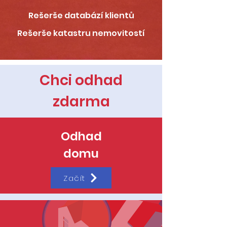
Rešerše databází klientů
Rešerše katastru nemovitostí
Chci odhad
zdarma
Odhad
domu
Začít