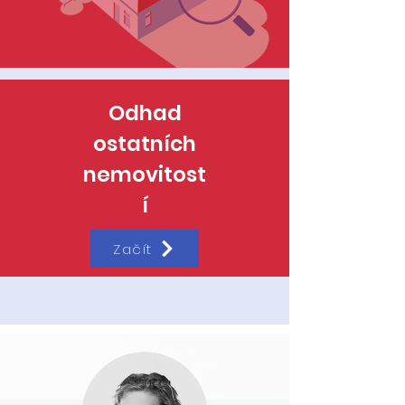
Odhad
ostatních
nemovitost
í
Začít