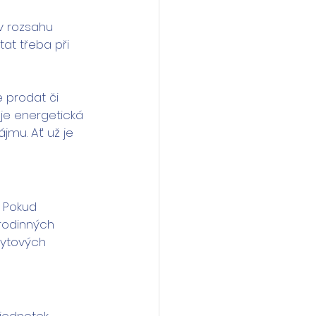
v rozsahu 
t třeba při 
 prodat či 
je energetická 
jmu. Ať už je 
 Pokud 
rodinných 
bytových 