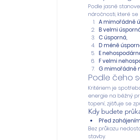
Podle jasně stanoven
náročnosti, které se
A mimořádně ú
B velmi úsporná
C úsporná,
D méně úsporn
E nehospodárn
F velmi nehosp
G mimořádně 
Podle čeho 
Kritériem je spotřeb
energie na běžný pr
topení, zjišťuje se z
Kdy budete průka
Před zahájením
Bez průkazu nedostan
stavby.  