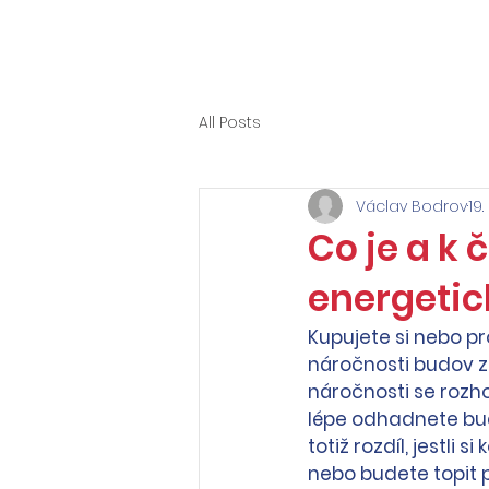
All Posts
Václav Bodrov
19.
Co je a k
energetic
Kupujete si nebo pr
náročnosti budov ze
náročnosti se rozh
lépe odhadnete bud
totiž rozdíl, jestl
nebo budete topit