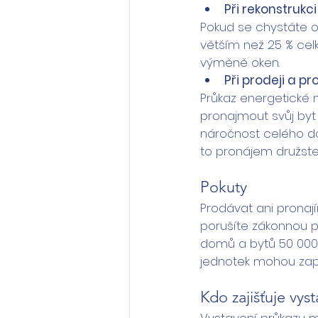
Při rekonstrukci
Pokud se chystáte o
větším než 25 % cel
výměně oken.
Při prodeji a p
Průkaz energetické 
pronajmout svůj byt
náročnost celého dom
to pronájem družste
Pokuty
Prodávat ani pronají
porušíte zákonnou p
domů a bytů 50 000 
jednotek mohou zapl
Kdo zajišťuje vy