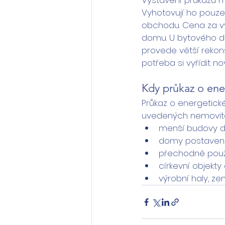
Vystavení průkazu mu
Vyhotovují ho pouze 
obchodu. Cena za v
domu. U bytového dom
provede větší rekons
potřeba si vyřídit no
Kdy průkaz o ene
Průkaz o energetick
uvedených nemovito
menší budovy d
domy postavené 
přechodně použí
církevní objekty
výrobní haly, z