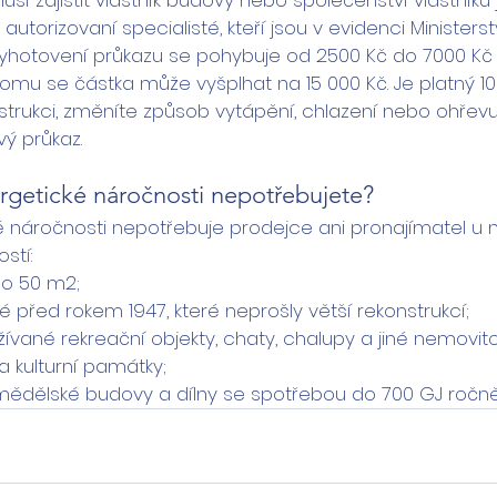
sí zajistit vlastník budovy nebo společenství vlastníků 
autorizovaní specialisté, kteří jsou v evidenci Ministers
yhotovení průkazu se pohybuje od 2500 Kč do 7000 Kč 
u se částka může vyšplhat na 15 000 Kč. Je platný 10 l
trukci, změníte způsob vytápění, chlazení nebo ohřevu 
vý průkaz.
rgetické náročnosti nepotřebujete?
é náročnosti nepotřebuje prodejce ani pronajímatel u n
stí:
o 50 m2;
před rokem 1947, které neprošly větší rekonstrukcí;
vané rekreační objekty, chaty, chalupy a jiné nemovitos
 a kulturní památky;
emědělské budovy a dílny se spotřebou do 700 GJ ročně